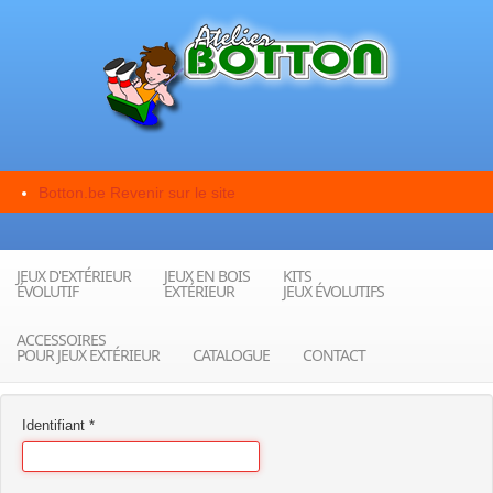
Botton.be
Revenir sur le site
JEUX D'EXTÉRIEUR
JEUX EN BOIS
KITS
ÉVOLUTIF
EXTÉRIEUR
JEUX ÉVOLUTIFS
ACCESSOIRES
POUR JEUX EXTÉRIEUR
CATALOGUE
CONTACT
Identifiant
*