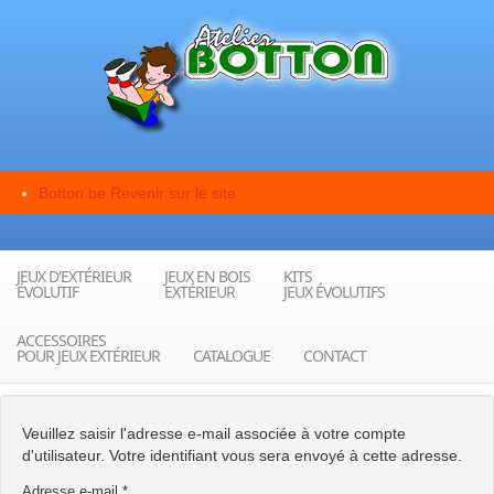
Botton.be
Revenir sur le site
JEUX D'EXTÉRIEUR
JEUX EN BOIS
KITS
ÉVOLUTIF
EXTÉRIEUR
JEUX ÉVOLUTIFS
ACCESSOIRES
POUR JEUX EXTÉRIEUR
CATALOGUE
CONTACT
Veuillez saisir l'adresse e-mail associée à votre compte
d'utilisateur. Votre identifiant vous sera envoyé à cette adresse.
Adresse e-mail
*