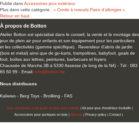
Publié dans
Accessoires jeux extérieur
Plus dans cette catégorie :
« Corde à noeuds
Paire d'allonges »
Retour en haut
À propos de Botton
Atelier Botton est spécialisé dans le conseil, la vente et le montage des
jeux de plein air pour enfants et son équipement pour les particuliers
et les collectivités (gamme spécifique). Revendeur d'abris de jardin
(bois et métal) ainsi que de go-karts, trampolines, babyfoot, goals de
foot, boîtes aux lettres, peintures, barbecues et foyers.
Chaussée de Marche,3B à 5330 Assesse (le long de la N4) - Tél : 083
65 50 99 - Email:
info@botton.be
Nous distribuons
Kaliwwo - Berg Toys - Broilking - FAS
Jeux d'extérieur et de jardin en bois pour enfants
| Kit pour jeux d'extérieur évolutifs |
Accessoires pour portiques en bois |
Sitemap
| Privacy policy | Contact |
.