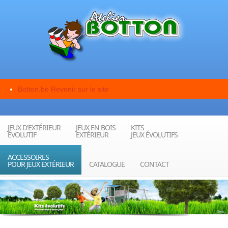
Botton.be
Revenir sur le site
JEUX D'EXTÉRIEUR
JEUX EN BOIS
KITS
ÉVOLUTIF
EXTÉRIEUR
JEUX ÉVOLUTIFS
ACCESSOIRES
POUR JEUX EXTÉRIEUR
CATALOGUE
CONTACT