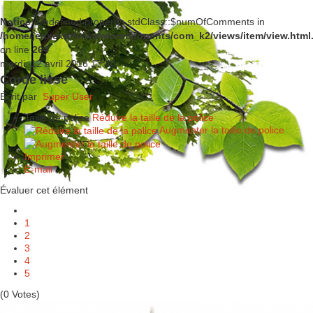
Notice
: Undefined property: stdClass::$numOfComments in
/home/jeuxextefv/www/components/com_k2/views/item/view.html
on line
264
mardi, 12 avril 2016 17:40
Corde lisse
Écrit par
Super User
Taille de police
Réduire la taille de la police
Augmenter la taille de police
Imprimer
E-mail
Évaluer cet élément
1
2
3
4
5
(0 Votes)