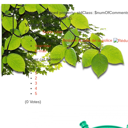
Notice
: Undefined property: stdClass::$numOfComment
mardi, 12 avril 2016 17:35
Volant bateau
Écrit par
Super User
Taille de police
Réduire la taille de la police
Imprimer
E-mail
Évaluer cet élément
1
2
3
4
5
(0 Votes)