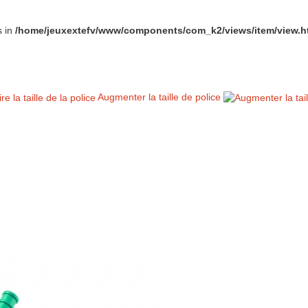
s in
/home/jeuxextefv/www/components/com_k2/views/item/view.h
Augmenter la taille de police