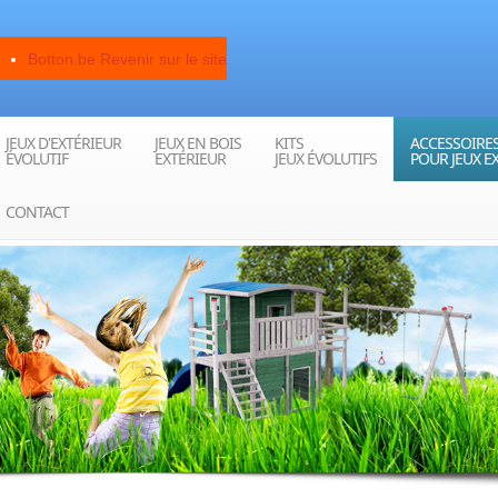
Botton.be
Revenir sur le site
JEUX D'EXTÉRIEUR
JEUX EN BOIS
KITS
ACCESSOIRE
ÉVOLUTIF
EXTÉRIEUR
JEUX ÉVOLUTIFS
POUR JEUX E
CONTACT