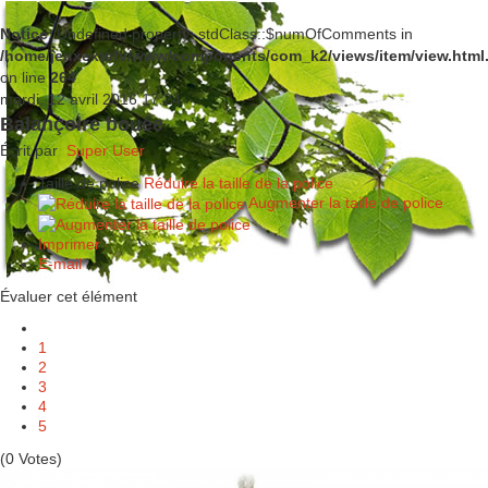
Notice
: Undefined property: stdClass::$numOfComments in
/home/jeuxextefv/www/components/com_k2/views/item/view.html
on line
264
mardi, 12 avril 2016 17:24
Balançoire bouée
Écrit par
Super User
Taille de police
Réduire la taille de la police
Augmenter la taille de police
Imprimer
E-mail
Évaluer cet élément
1
2
3
4
5
(0 Votes)