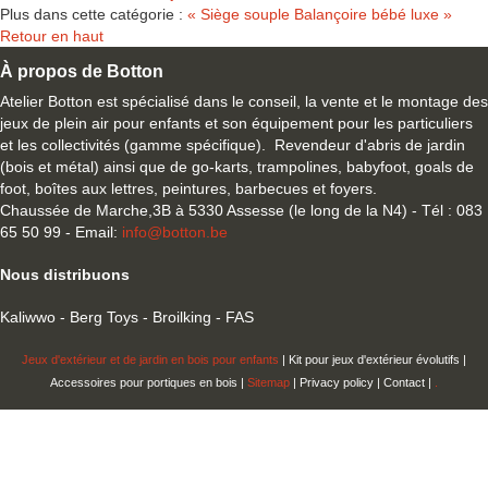
Plus dans cette catégorie :
« Siège souple
Balançoire bébé luxe »
Retour en haut
À propos de Botton
Atelier Botton est spécialisé dans le conseil, la vente et le montage des
jeux de plein air pour enfants et son équipement pour les particuliers
et les collectivités (gamme spécifique). Revendeur d'abris de jardin
(bois et métal) ainsi que de go-karts, trampolines, babyfoot, goals de
foot, boîtes aux lettres, peintures, barbecues et foyers.
Chaussée de Marche,3B à 5330 Assesse (le long de la N4) - Tél : 083
65 50 99 - Email:
info@botton.be
Nous distribuons
Kaliwwo - Berg Toys - Broilking - FAS
Jeux d'extérieur et de jardin en bois pour enfants
| Kit pour jeux d'extérieur évolutifs |
Accessoires pour portiques en bois |
Sitemap
| Privacy policy | Contact |
.