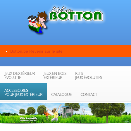
Botton.be
Revenir sur le site
JEUX D'EXTÉRIEUR
JEUX EN BOIS
KITS
ÉVOLUTIF
EXTÉRIEUR
JEUX ÉVOLUTIFS
ACCESSOIRES
POUR JEUX EXTÉRIEUR
CATALOGUE
CONTACT