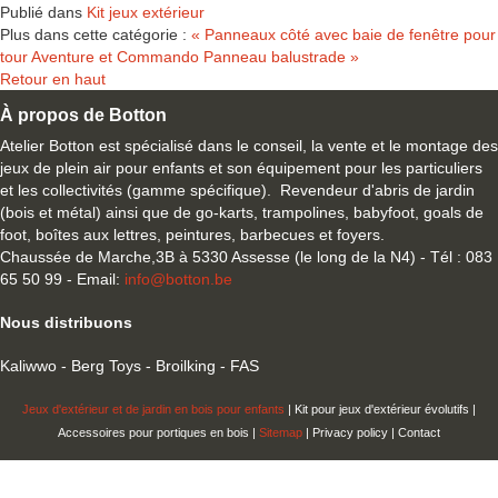
Publié dans
Kit jeux extérieur
Plus dans cette catégorie :
« Panneaux côté avec baie de fenêtre pour
tour Aventure et Commando
Panneau balustrade »
Retour en haut
À propos de Botton
Atelier Botton est spécialisé dans le conseil, la vente et le montage des
jeux de plein air pour enfants et son équipement pour les particuliers
et les collectivités (gamme spécifique). Revendeur d'abris de jardin
(bois et métal) ainsi que de go-karts, trampolines, babyfoot, goals de
foot, boîtes aux lettres, peintures, barbecues et foyers.
Chaussée de Marche,3B à 5330 Assesse (le long de la N4) - Tél : 083
65 50 99 - Email:
info@botton.be
Nous distribuons
Kaliwwo - Berg Toys - Broilking - FAS
Jeux d'extérieur et de jardin en bois pour enfants
| Kit pour jeux d'extérieur évolutifs |
Accessoires pour portiques en bois |
Sitemap
| Privacy policy | Contact