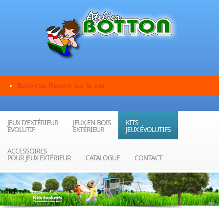
Botton.be
Revenir sur le site
JEUX D'EXTÉRIEUR
JEUX EN BOIS
KITS
ÉVOLUTIF
EXTÉRIEUR
JEUX ÉVOLUTIFS
ACCESSOIRES
POUR JEUX EXTÉRIEUR
CATALOGUE
CONTACT