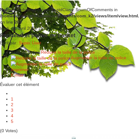
Notice
: Undefined property: stdClass::$numOfComments in
/home/jeuxextefv/www/components/com_k2/views/item/view.html
on line
264
lundi, 11 avril 2016 16:07
Panneau et panier de basket
Écrit par
Super User
Taille de police
Réduire la taille de la police
Augmenter la taille de police
Imprimer
E-mail
Évaluer cet élément
1
2
3
4
5
(0 Votes)