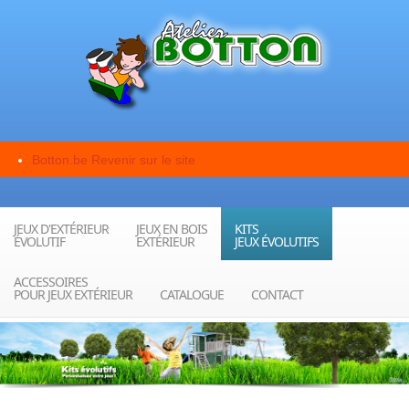
Botton.be
Revenir sur le site
JEUX D'EXTÉRIEUR
JEUX EN BOIS
KITS
ÉVOLUTIF
EXTÉRIEUR
JEUX ÉVOLUTIFS
ACCESSOIRES
POUR JEUX EXTÉRIEUR
CATALOGUE
CONTACT