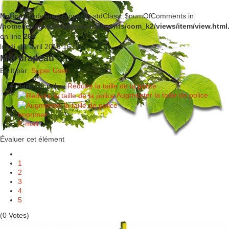
Notice
: Undefined property: stdClass::$numOfComments in
/home/jeuxextefv/www/components/com_k2/views/item/view.html
on line
264
lundi, 11 avril 2016 16:00
Mât drapeau
Écrit par
Super User
Taille de police
Réduire la taille de la police
Augmenter la taille de police
Imprimer
E-mail
Évaluer cet élément
1
2
3
4
5
(0 Votes)