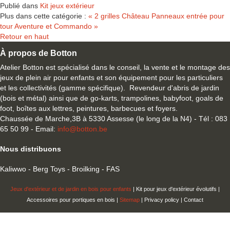
Publié dans
Kit jeux extérieur
Plus dans cette catégorie :
« 2 grilles Château
Panneaux entrée pour
tour Aventure et Commando »
Retour en haut
À propos de Botton
Atelier Botton est spécialisé dans le conseil, la vente et le montage des
jeux de plein air pour enfants et son équipement pour les particuliers
et les collectivités (gamme spécifique). Revendeur d'abris de jardin
(bois et métal) ainsi que de go-karts, trampolines, babyfoot, goals de
foot, boîtes aux lettres, peintures, barbecues et foyers.
Chaussée de Marche,3B à 5330 Assesse (le long de la N4) - Tél : 083
65 50 99 - Email:
info@botton.be
Nous distribuons
Kaliwwo - Berg Toys - Broilking - FAS
Jeux d'extérieur et de jardin en bois pour enfants
| Kit pour jeux d'extérieur évolutifs |
Accessoires pour portiques en bois |
Sitemap
| Privacy policy | Contact