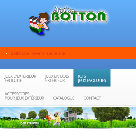
Botton.be
Revenir sur le site
JEUX D'EXTÉRIEUR
JEUX EN BOIS
KITS
ÉVOLUTIF
EXTÉRIEUR
JEUX ÉVOLUTIFS
ACCESSOIRES
POUR JEUX EXTÉRIEUR
CATALOGUE
CONTACT