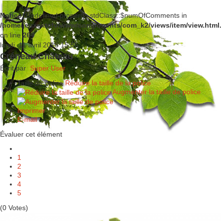
Notice
: Undefined property: stdClass::$numOfComments in
/home/jeuxextefv/www/components/com_k2/views/item/view.html
on line
264
lundi, 11 avril 2016 15:55
Créneau Château
Écrit par
Super User
Taille de police
Réduire la taille de la police
Augmenter la taille de police
Imprimer
E-mail
Évaluer cet élément
1
2
3
4
5
(0 Votes)