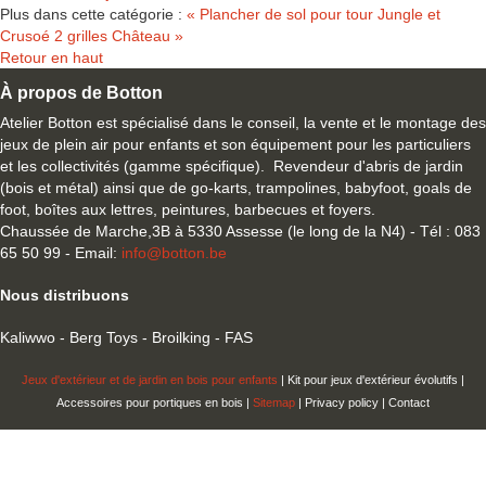
Plus dans cette catégorie :
« Plancher de sol pour tour Jungle et
Crusoé
2 grilles Château »
Retour en haut
À propos de Botton
Atelier Botton est spécialisé dans le conseil, la vente et le montage des
jeux de plein air pour enfants et son équipement pour les particuliers
et les collectivités (gamme spécifique). Revendeur d'abris de jardin
(bois et métal) ainsi que de go-karts, trampolines, babyfoot, goals de
foot, boîtes aux lettres, peintures, barbecues et foyers.
Chaussée de Marche,3B à 5330 Assesse (le long de la N4) - Tél : 083
65 50 99 - Email:
info@botton.be
Nous distribuons
Kaliwwo - Berg Toys - Broilking - FAS
Jeux d'extérieur et de jardin en bois pour enfants
| Kit pour jeux d'extérieur évolutifs |
Accessoires pour portiques en bois |
Sitemap
| Privacy policy | Contact